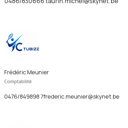
0486/830666 taurin.michel@skynet.be
Frédéric Meunier
Comptabilité
0476/849898 7frederic.meunier@skynet.be